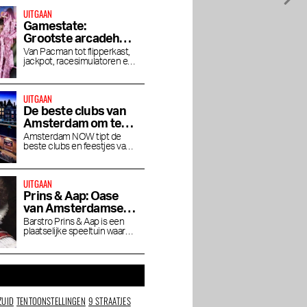
UITGAAN
Gamestate:
Grootste arcadehal
van Nederland
Van Pacman tot flipperkast,
jackpot, racesimulatoren en
opent in Zuidoost
Angry Birds
UITGAAN
De beste clubs van
Amsterdam om te
clubben
Amsterdam NOW tipt de
beste clubs en feestjes van
de stad
UITGAAN
Prins & Aap: Oase
van Amsterdamse
gezelligheid
Barstro Prins & Aap is een
plaatselijke speeltuin waar
de stad borrelt, roddelt en
scharrelt.
ZUID
TENTOONSTELLINGEN
9 STRAATJES