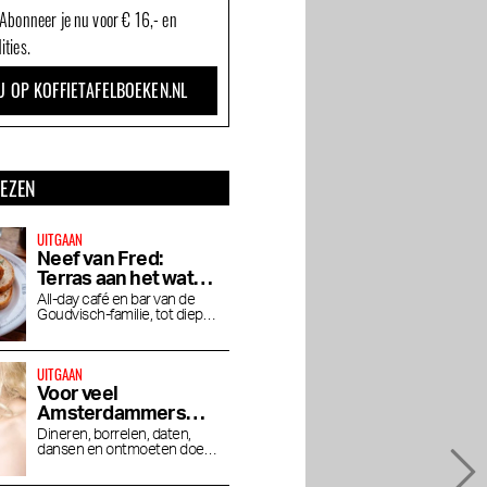
 Abonneer je nu voor € 16,- en
ities.
U OP KOFFIETAFELBOEKEN.NL
LEZEN
UITGAAN
Neef van Fred:
Terras aan het water
in de Baarsjes
All-day café en bar van de
Goudvisch-familie, tot diep in
de nacht open
UITGAAN
Voor veel
Amsterdammers
zijn hotelbars dé
Dineren, borrelen, daten,
dansen en ontmoeten doen
plek om uit te gaan
we steeds vaker in hotels