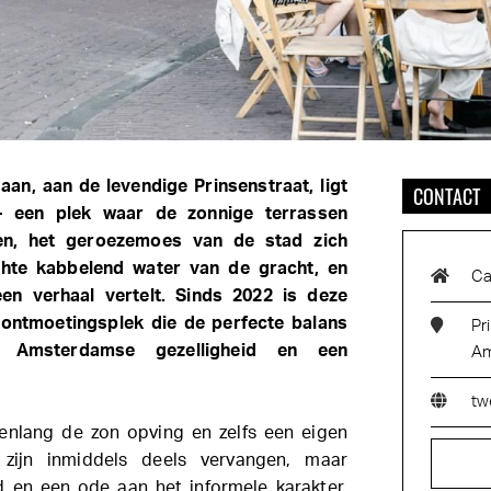
aan, aan de levendige Prinsenstraat, ligt
CONTACT
 een plek waar de zonnige terrassen
ten, het geroezemoes van de stad zich
hte kabbelend water van de gracht, en
Ca
en verhaal vertelt. Sinds 2022 is deze
 ontmoetingsplek die de perfecte balans
Pr
le Amsterdamse gezelligheid en een
Am
tw
renlang de zon opving en zelfs een eigen
 zijn inmiddels deels vervangen, maar
d en een ode aan het informele karakter.