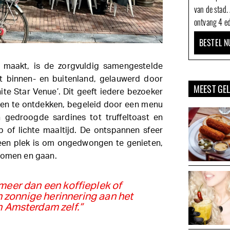
van de stad.
ontvang 4 ed
BESTEL N
 maakt, is de zorgvuldig samengestelde
uit binnen- en buitenland, gelauwerd door
MEEST GE
ite Star Venue’. Dit geeft iedere bezoeker
n te ontdekken, begeleid door een menu
 gedroogde sardines tot truffeltoast en
p of lichte maaltijd. De ontspannen sfeer
 een plek is om ongedwongen te genieten,
 komen en gaan.
meer dan een koffieplek of
n zonnige herinnering aan het
n Amsterdam zelf.”