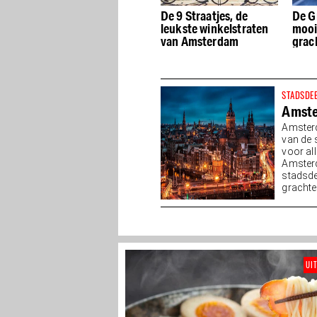
De beste Dutch Design
De 9 Straatjes, de
De G
winkels van
leukste winkelstraten
mooi
Amsterdam
van Amsterdam
grac
STADSDE
Amst
Amsterd
van de 
voor all
Amster
stadsde
grachten
UI