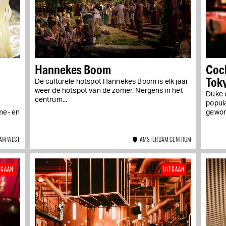
Hannekes Boom
Cock
Tok
De culturele hotspot Hannekes Boom is elk jaar
weer de hotspot van de zomer. Nergens in het
Duke o
centrum...
popul
me- en
geword
AM WEST
AMSTERDAM CENTRUM
TGAAN
UITGAAN