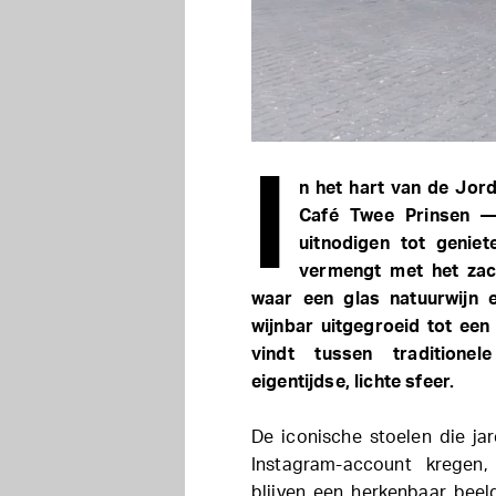
I
n het hart van de Jord
Café Twee Prinsen —
uitnodigen tot genie
vermengt met het zac
waar een glas natuurwijn e
wijnbar uitgegroeid tot een
vindt tussen traditione
eigentijdse, lichte sfeer.
De iconische stoelen die ja
Instagram-account kregen,
blijven een herkenbaar beel