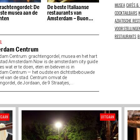
MUSEA
CAFÉS &
rachtengordel: De
De beste Italiaanse
De beste restau
ste musea aan de
restaurants van
de Houthavens
COCKTAILBARS
hten
Amsterdam – Buon
AZIATISCHE RES
appetito
VOORSTELLINGE
RESTAURANTS
B
EL
erdam Centrum
am Centrum: grachtengordel, musea en het hart
stad Amsterdam Now is de amsterdam city guide
es wat er te doen, eten en beleven is in
dam Centrum — het oudste en dichtstbebouwde
el van de stad. Centrum omvat de
gordel, de Jordaan, de 9 Straatjes,...
TGAAN
UITGAAN