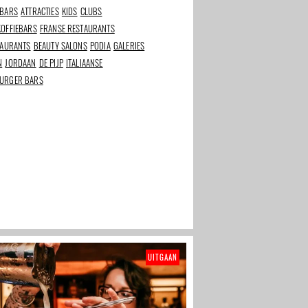
 BARS
ATTRACTIES
KIDS
CLUBS
rants in
Beste beauty en
De Smaak van het
wellness adressen van
Stadionplein
KOFFIEBARS
FRANSE RESTAURANTS
Amsterdam
TAURANTS
BEAUTY SALONS
PODIA
GALERIES
N
JORDAAN
DE PIJP
ITALIAANSE
URGER BARS
UITGAAN