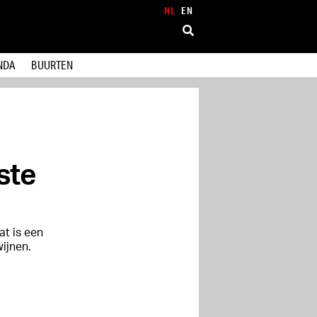
NL
EN
NDA
BUURTEN
ste
t is een
wijnen.