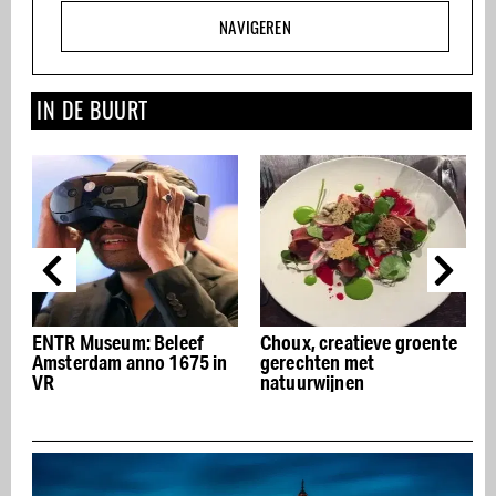
NAVIGEREN
IN DE BUURT
ENTR Museum: Beleef
Choux, creatieve groente
Dri
Amsterdam anno 1675 in
gerechten met
res
VR
natuurwijnen
40 