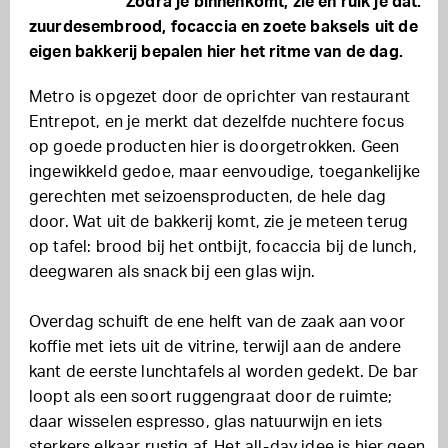
Zodra je binnenkomt, zie en ruik je dat:
zuurdesembrood, focaccia en zoete baksels uit de
eigen bakkerij bepalen hier het ritme van de dag.
Metro is opgezet door de oprichter van restaurant
Entrepot, en je merkt dat dezelfde nuchtere focus
op goede producten hier is doorgetrokken. Geen
ingewikkeld gedoe, maar eenvoudige, toegankelijke
gerechten met seizoensproducten, de hele dag
door. Wat uit de bakkerij komt, zie je meteen terug
op tafel: brood bij het ontbijt, focaccia bij de lunch,
deegwaren als snack bij een glas wijn.
Overdag schuift de ene helft van de zaak aan voor
koffie met iets uit de vitrine, terwijl aan de andere
kant de eerste lunchtafels al worden gedekt. De bar
loopt als een soort ruggengraat door de ruimte;
daar wisselen espresso, glas natuurwijn en iets
sterkers elkaar rustig af. Het all-day idee is hier geen