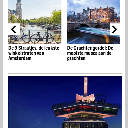
atjes, de leukste
De Grachtengordel: De
De beste Itali
raten van
mooiste musea aan de
restaurants v
dam
grachten
Amsterdam –
appetito