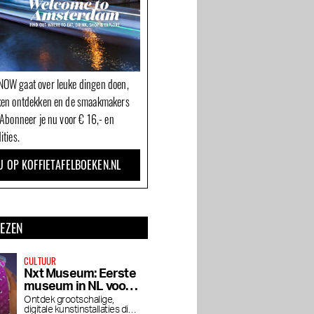
OW gaat over leuke dingen doen,
ken ontdekken en de smaakmakers
 Abonneer je nu voor € 16,- en
ities.
U OP KOFFIETAFELBOEKEN.NL
LEZEN
CULTUUR
Nxt Museum: Eerste
museum in NL voor
nieuwe mediakunst
Ontdek grootschalige,
digitale kunstinstallaties die