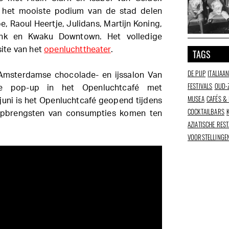
het mooiste podium van de stad delen
e, Raoul Heertje, Julidans, Martijn Koning,
ink en Kwaku Downtown. Het volledige
ite van het
openluchttheater
.
TAGS
DE PIJP
ITALIAA
 Amsterdamse chocolade- en ijssalon Van
FESTIVALS
OUD-
e pop-up in het Openluchtcafé met
MUSEA
CAFÉS &
 juni is het Openluchtcafé geopend tijdens
COCKTAILBARS
pbrengsten van consumpties komen ten
AZIATISCHE RES
VOORSTELLINGE