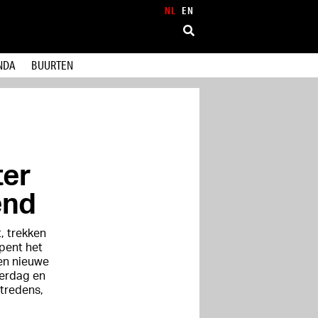
NL
EN
NDA
BUURTEN
ter
end
, trekken
pent het
en nieuwe
terdag en
tredens,