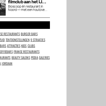
filmclub aan het IJ
waar je blijft hangen
Bioscoop én restaurant in
Noord — met een houtoven,
na de film
natuurwijnen en een
Cineville-pas
NSE RESTAURANTS
BURGER BARS
ZUID
TENTOONSTELLINGEN
9 STRAATJES
 BARS
ATTRACTIES
KIDS
CLUBS
KOFFIEBARS
FRANSE RESTAURANTS
TAURANTS
BEAUTY SALONS
PODIA
GALERIES
N
JORDAAN