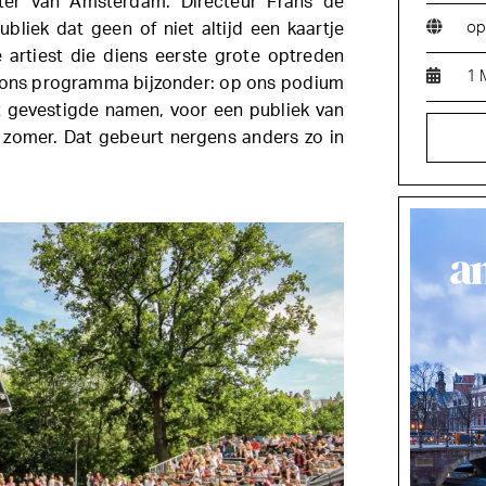
ter van Amsterdam. Directeur Frans de
op
publiek dat geen of niet altijd een kaartje
 artiest die diens eerste grote optreden
1 
ons programma bijzonder: op ons podium
 gevestigde namen, voor een publiek van
zomer. Dat gebeurt nergens anders zo in