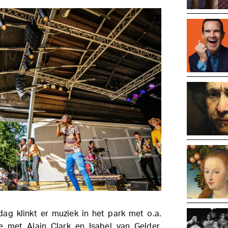
g klinkt er muziek in het park met o.a.
e met Alain Clark en Isabel van Gelder.