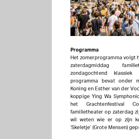
Programma
Het zomerprogramma volgt h
zaterdagmiddag famili
zondagochtend klassiek
programma bevat onder m
Koning en Esther van der Vo
koppige Ying Wa Symphonic 
het Grachtenfestival C
familietheater op zaterdag z
wil weten wie er op zijn 
‘Skeletje’ (Grote Mensen) g