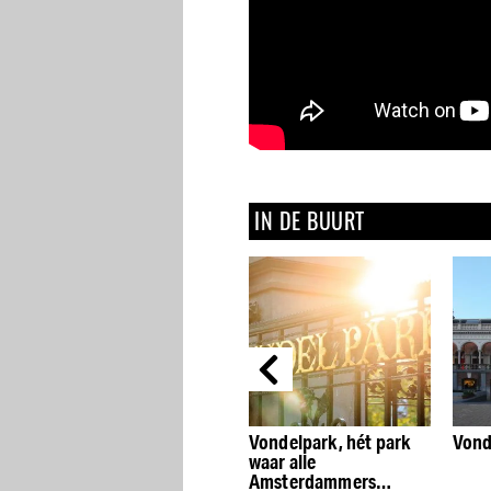
IN DE BUURT
Vondelpark, hét park
Vondelpark3
Mike
waar alle
Cobr
at
Amsterdammers
kuns