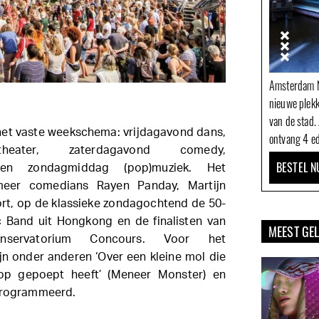
Amsterdam N
nieuwe plek
van de stad.
et vaste weekschema: vrijdagavond dans,
ontvang 4 ed
etheater, zaterdagavond comedy,
BESTEL N
 en zondagmiddag (pop)muziek. Het
eer comedians Rayen Panday, Martijn
ort, op de klassieke zondagochtend de 50-
Band uit Hongkong en de finalisten van
MEEST GE
onservatorium Concours. Voor het
ijn onder anderen ‘Over een kleine mol die
kop gepoept heeft’ (Meneer Monster) en
eprogrammeerd.