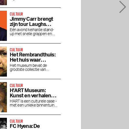
je blik verruimen
CULTUUR
Jimmy Carr brengt
zijn tour Laughs
Funny naar de RAI
Eén avond keiharde stand-
up met snelle grappen en
gitzwarte humor in het RAI
Theater
CULTUUR
Het Rembrandthuis:
Het huis waar
Rembrandt woonde
Het museum bevat de
grootste collectie van
en werkte
Rembrandt's prachtige
schilderwerken.
CULTUUR
H’ART Museum:
Kunst en verhalen
van beroemde
H'ART is een culturele oase -
met een unieke binnentuin
musea
aan de Amstel
CULTUUR
FC Hyena: De