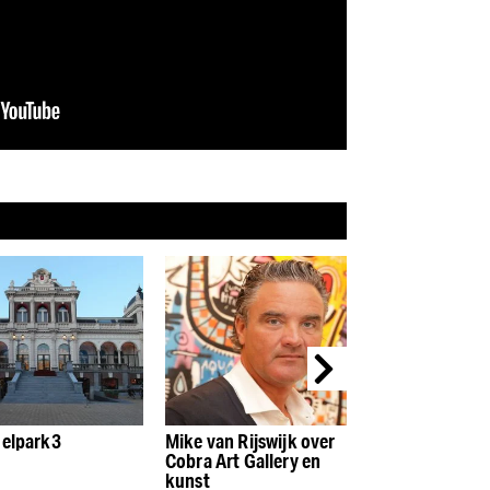
 van Rijswijk over
VondelGym:
Movements Yo
a Art Gallery en
Kickboksen, CrossFit
geroemd om ha
t
en yoga in één open hal
yogalessen