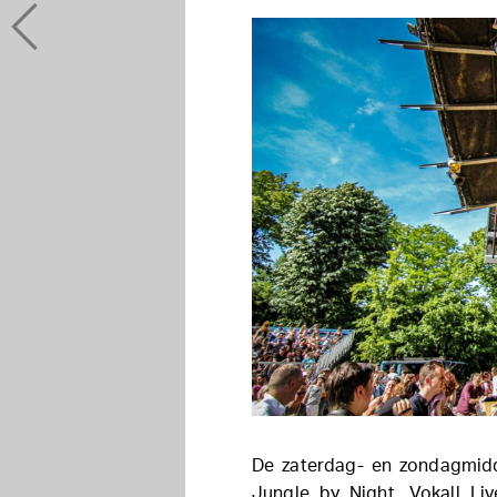
De zaterdag- en zondagmidda
Jungle by Night, Vokall Liv