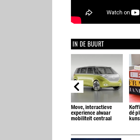
IN DE BUURT
l
Move, interactieve
Koffietafelboeken.nl is
NENI
r
experience alwaar
dé plek voor luxe
geop
mobiliteit centraal
kunst- en
Citr
fotografieboeken