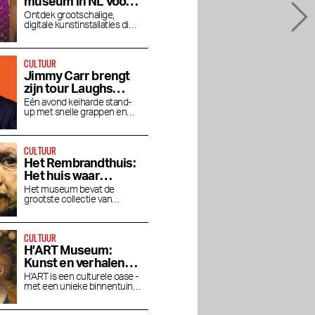
museum in NL voor
nieuwe mediakunst
Ontdek grootschalige,
digitale kunstinstallaties die
je blik verruimen
CULTUUR
Jimmy Carr brengt
zijn tour Laughs
Funny naar de RAI
Eén avond keiharde stand-
up met snelle grappen en
gitzwarte humor in het RAI
Theater
CULTUUR
Het Rembrandthuis:
Het huis waar
Rembrandt woonde
Het museum bevat de
grootste collectie van
en werkte
Rembrandt's prachtige
schilderwerken.
CULTUUR
H’ART Museum:
Kunst en verhalen
van beroemde
H'ART is een culturele oase -
met een unieke binnentuin
musea
aan de Amstel