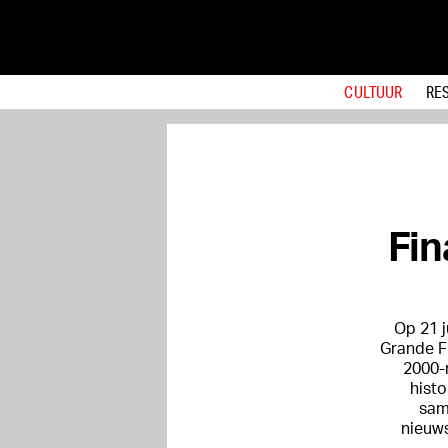
CULTUUR
RE
Fin
Op 21 
Grande Fi
2000-
histo
sam
nieuws