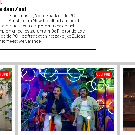
EL
rdam Zuid
dam Zuid: musea, Vondelpark en de PC
raat Amsterdam Now houdt het aanbod bij in
am Zuid — van de grote musea op het
lein en de restaurants in De Pijp tot de luxe
 op de PC Hooftstraat en het zakelijke Zuidas.
 het meest welvarende...
LTUUR
CULTUUR