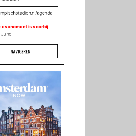
ympischstadion.nl/agenda
t evenement is voorbij
 June
NAVIGEREN