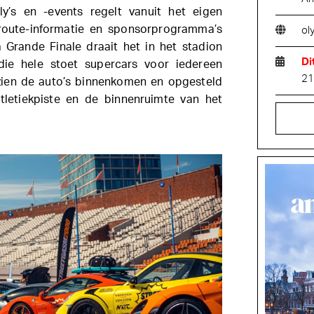
ly’s en -events regelt vanuit het eigen
 route-informatie en sponsorprogramma’s
ol
 Grande Finale draait het in het stadion
Di
ie hele stoet supercars voor iedereen
21
zien de auto’s binnenkomen en opgesteld
tletiekpiste en de binnenruimte van het