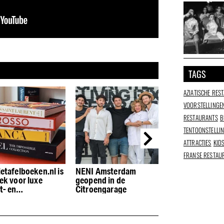
TAGS
AZIATISCHE RES
VOORSTELLINGE
RESTAURANTS
B
TENTOONSTELLI
ATTRACTIES
KID
FRANSE RESTAU
 Amsterdam
Mr. Sam Asian Bistro:
Bouillon d’Ams
end in de
Moderne Japanse
verovert de sta
oengarage
keuken en bar in Zuid
vestiging in Zui