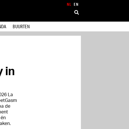
NL
EN
NDA
BUURTEN
 in
026 La
reetGasm
pa de
ment
 én
aken.