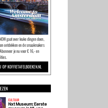
OW gaat over leuke dingen doen,
ken ontdekken en de smaakmakers
 Abonneer je nu voor € 16,- en
ities.
U OP KOFFIETAFELBOEKEN.NL
LEZEN
CULTUUR
Nxt Museum: Eerste