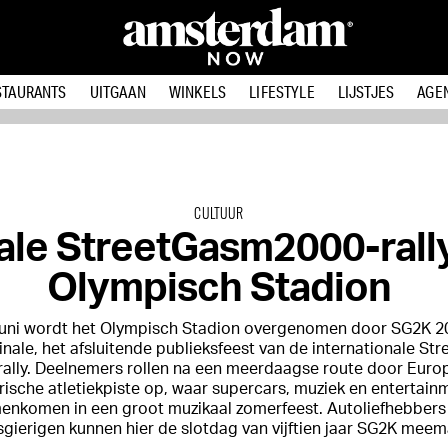
STAURANTS
UITGAAN
WINKELS
LIFESTYLE
LIJSTJES
AGE
CULTUUR
ale StreetGasm2000-rally
Olympisch Stadion
juni wordt het Olympisch Stadion overgenomen door SG2K 2
nale, het afsluitende publieksfeest van de internationale St
rally. Deelnemers rollen na een meerdaagse route door Euro
rische atletiekpiste op, waar supercars, muziek en entertain
enkomen in een groot muzikaal zomerfeest. Autoliefhebbers
gierigen kunnen hier de slotdag van vijftien jaar SG2K meem