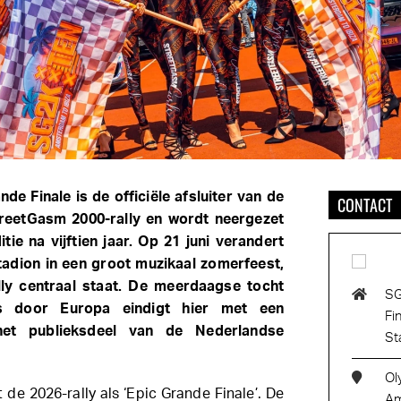
de Finale is de officiële afsluiter van de
CONTACT
treetGasm 2000-rally en wordt neergezet
itie na vijftien jaar. Op 21 juni verandert
adion in een groot muzikaal zomerfeest,
lly centraal staat. De meerdaagse tocht
SG
s door Europa eindigt hier met een
Fi
het publieksdeel van de Nederlandse
St
Ol
de 2026-rally als ‘Epic Grande Finale’. De
Am