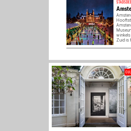
STADSDE
Amste
Amster
Hooftst
Amsterd
Museump
winkels
Zuid is
CU