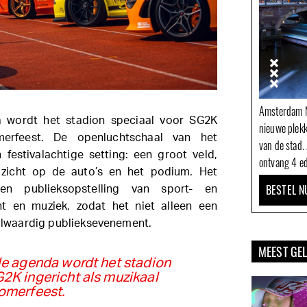
Amsterdam N
a wordt het stadion speciaal voor SG2K
nieuwe plek
merfeest. De openluchtschaal van het
van de stad.
 festivalachtige setting: een groot veld,
ontvang 4 ed
 zicht op de auto’s en het podium. Het
BESTEL N
n publieksopstelling van sport- en
t en muziek, zodat het niet alleen een
 volwaardig publieksevenement.
MEEST GE
le agenda wordt het stadion
2K ingericht als muzikaal
omerfeest.