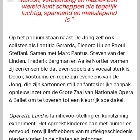
karton, verbeelding en muziek een
wereld kunt scheppen die tegelijk
luchtig, spannend en meeslepend
is.”
Op het podium staan naast De Jong zelf ook
solisten als Laetitia Gerards, Elenora Hu en Raoul
Steffani. Samen met Marc Pantus, Steven van der
Linden, Frederik Bergman en Aaike Nortier vormen
zij een ensemble dat even speels als vocaal sterk is.
Decor, kostuums en regie zijn eveneens van De
Jong, die zijn kartonnen stijl en fantasierijke aanpak
opnieuw inzet om de Grote Zaal van Nationale Opera
& Ballet om te toveren tot een kleurrijk spektakel.
Operetta Land
is familievoorstelling én kunstzinnig
experiment. Het spreekt kinderen aan met humor en
eenvoud, terwijl liefhebbers van muziekgeschiedenis
plezier vinden in de citaten en knipogen.