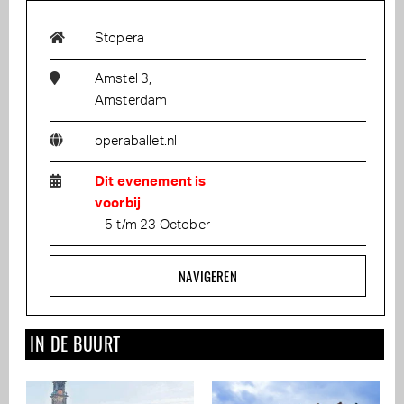
Stopera
Amstel 3,
Amsterdam
operaballet.nl
Dit evenement is
voorbij
– 5 t/m 23 October
NAVIGEREN
IN DE BUURT