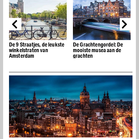
De 9 Straatjes, de leukste
De Grachtengordel: De
De 
winkelstraten van
mooiste musea aan de
res
Amsterdam
grachten
Ams
app