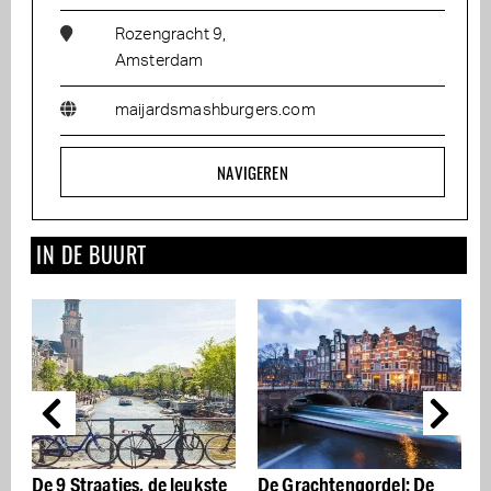
Rozengracht 9,
Amsterdam
maijardsmashburgers.com
NAVIGEREN
IN DE BUURT
kste
De Grachtengordel: De
De beste Italiaanse