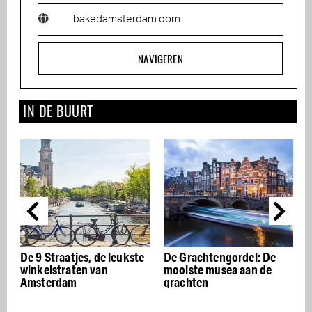
bakedamsterdam.com
NAVIGEREN
IN DE BUURT
atjes, de leukste
De Grachtengordel: De
De beste Itali
raten van
mooiste musea aan de
restaurants v
dam
grachten
Amsterdam –
appetito