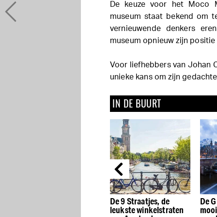
De keuze voor het Moco 
museum staat bekend om ten
vernieuwende denkers eren
museum opnieuw zijn positie a
Voor liefhebbers van Johan Cru
unieke kans om zijn gedachte
IN DE BUURT
De beste Dutch Design
De 9 Straatjes, de
De G
winkels van
leukste winkelstraten
mooi