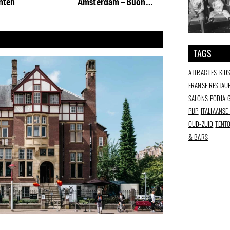
hten
Amsterdam – Buon
appetito
TAGS
ATTRACTIES
KID
FRANSE RESTAU
SALONS
PODIA
PIJP
ITALIAANSE
OUD-ZUID
TENT
& BARS