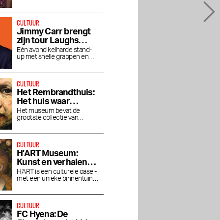
je blik verruimen
CULTUUR
Jimmy Carr brengt
zijn tour Laughs
Funny naar de RAI
Eén avond keiharde stand-
up met snelle grappen en
gitzwarte humor in het RAI
Theater
CULTUUR
Het Rembrandthuis:
Het huis waar
Rembrandt woonde
Het museum bevat de
grootste collectie van
en werkte
Rembrandt's prachtige
schilderwerken.
CULTUUR
H’ART Museum:
Kunst en verhalen
van beroemde
H'ART is een culturele oase -
met een unieke binnentuin
musea
aan de Amstel
rants in
Beste beauty en
De Smaak van het
CULTUUR
wellness adressen van
Stadionplein
FC Hyena: De