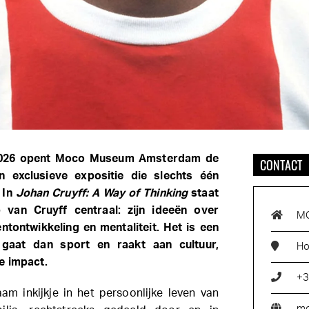
2026 opent Moco Museum Amsterdam de
CONTACT
 exclusieve expositie die slechts één
 In
Johan Cruyff: A Way of Thinking
staat
 van Cruyff centraal: zijn ideeën over
M
lentontwikkeling en mentaliteit. Het is een
r gaat dan sport en raakt aan cultuur,
Ho
e impact.
+3
am inkijkje in het persoonlijke leven van
m