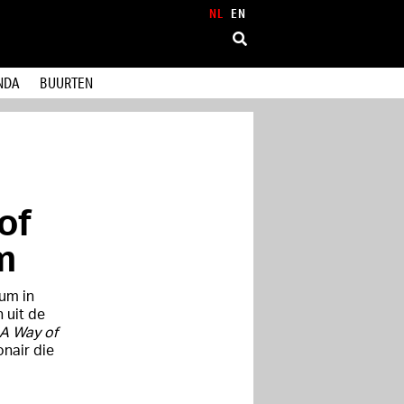
NL
EN
NDA
BUURTEN
of
m
eum
in
 uit de
 A Way of
onair die