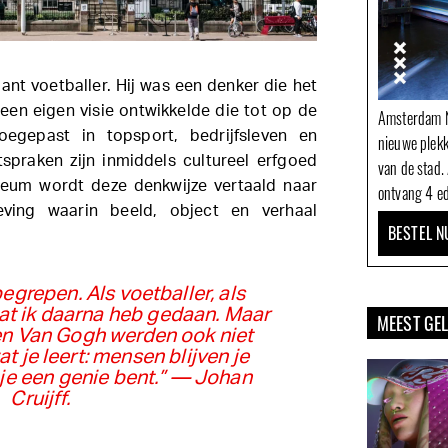
ant voetballer. Hij was een denker die het
een eigen visie ontwikkelde die tot op de
Amsterdam N
gepast in topsport, bedrijfsleven en
nieuwe plek
tspraken zijn inmiddels cultureel erfgoed
van de stad.
eum wordt deze denkwijze vertaald naar
ontvang 4 ed
leving waarin beeld, object en verhaal
BESTEL N
 begrepen. Als voetballer, als
at ik daarna heb gedaan. Maar
MEEST GE
n Van Gogh werden ook niet
t je leert: mensen blijven je
t je een genie bent.” — Johan
Cruijff.