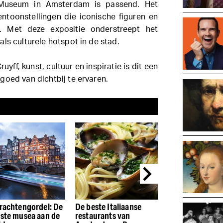
Museum in Amsterdam is passend. Het
toonstellingen die iconische figuren en
. Met deze expositie onderstreept het
ls culturele hotspot in de stad.
yff, kunst, cultuur en inspiratie is dit een
goed van dichtbij te ervaren.
rachtengordel: De
De beste Italiaanse
De beste restau
ste musea aan de
restaurants van
de Houthavens