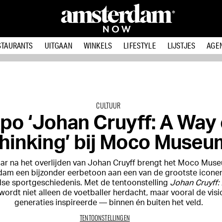
STAURANTS
UITGAAN
WINKELS
LIFESTYLE
LIJSTJES
AGE
CULTUUR
po ‘Johan Cruyff: A Way 
hinking’ bij Moco Museu
aar na het overlijden van
Johan Cruyff
brengt het
Moco Mus
am een bijzonder eerbetoon aan een van de grootste iconen
se sportgeschiedenis. Met de tentoonstelling
Johan Cruyff:
wordt niet alleen de voetballer herdacht, maar vooral de visi
generaties inspireerde — binnen én buiten het veld.
TENTOONSTELLINGEN