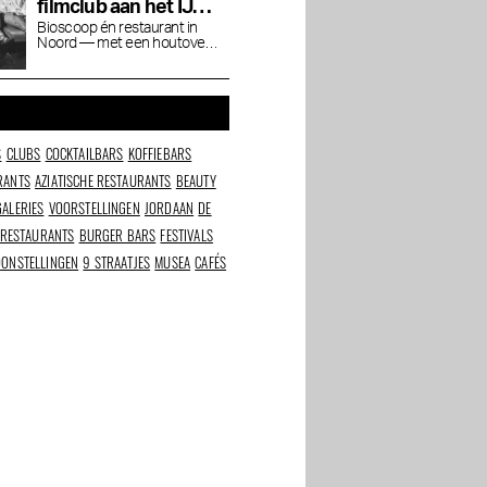
Amsterdam
filmclub aan het IJ
waar je blijft hangen
Bioscoop én restaurant in
Noord — met een houtoven,
na de film
natuurwijnen en een
Cineville-pas
S
CLUBS
COCKTAILBARS
KOFFIEBARS
RANTS
AZIATISCHE RESTAURANTS
BEAUTY
GALERIES
VOORSTELLINGEN
JORDAAN
DE
 RESTAURANTS
BURGER BARS
FESTIVALS
OONSTELLINGEN
9 STRAATJES
MUSEA
CAFÉS