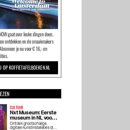
OW gaat over leuke dingen doen,
ken ontdekken en de smaakmakers
 Abonneer je nu voor € 16,- en
ities.
U OP KOFFIETAFELBOEKEN.NL
LEZEN
CULTUUR
Nxt Museum: Eerste
museum in NL voor
nieuwe mediakunst
Ontdek grootschalige,
digitale kunstinstallaties die