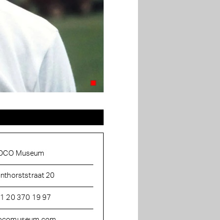
OCO Museum
nthorststraat 20
1 20 370 19 97
ocomuseum.com