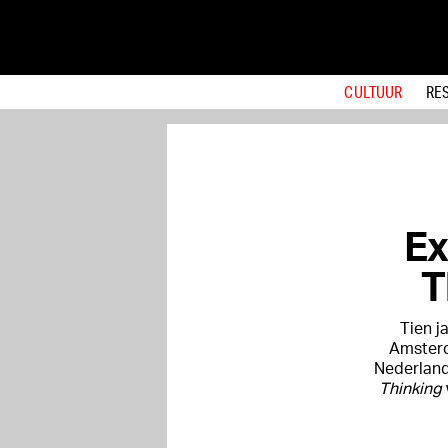
CULTUUR
RE
Ex
T
Tien j
Amsterd
Nederland
Thinking