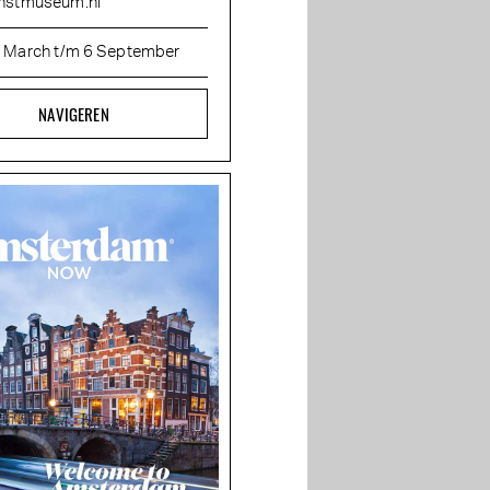
nstmuseum.nl
 March t/m 6 September
NAVIGEREN