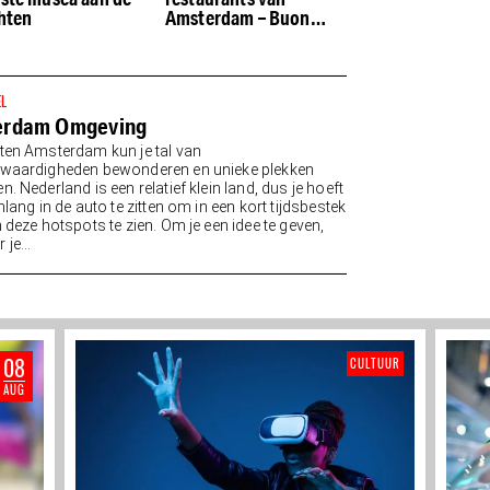
hten
Amsterdam – Buon
appetito
EL
erdam Omgeving
ten Amsterdam kun je tal van
waardigheden bewonderen en unieke plekken
. Nederland is een relatief klein land, dus je hoeft
nlang in de auto te zitten om in een kort tijdsbestek
 deze hotspots te zien. Om je een idee te geven,
je...
08
CULTUUR
AUG