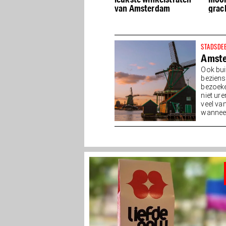
Amsterdam
van Amsterdam
grac
STADSDE
Amst
Ook bui
beziens
bezoeken
niet ure
veel van
wanneer 