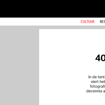
CULTUUR
RE
40
In de ten
viert h
fotograf
decennia a