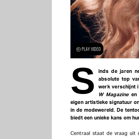
PLAY VIDEO
S
inds de jaren n
absolute top va
werk verschijnt
W Magazine
e
eigen artistieke signatuur o
in de modewereld. De tento
biedt een unieke kans om hun
Centraal staat de vraag uit 