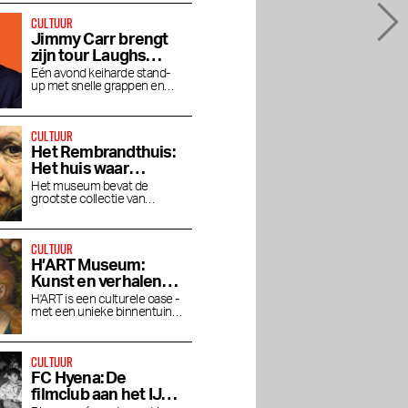
CULTUUR
Jimmy Carr brengt
zijn tour Laughs
Funny naar de RAI
Eén avond keiharde stand-
up met snelle grappen en
gitzwarte humor in het RAI
Theater
CULTUUR
Het Rembrandthuis:
Het huis waar
Rembrandt woonde
Het museum bevat de
grootste collectie van
en werkte
Rembrandt's prachtige
schilderwerken.
CULTUUR
H’ART Museum:
Kunst en verhalen
van beroemde
H'ART is een culturele oase -
met een unieke binnentuin
musea
aan de Amstel
CULTUUR
FC Hyena: De
filmclub aan het IJ