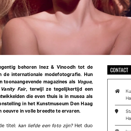
egentig behoren Inez & Vinoodh tot de
CONTACT
n de internationale modefotografie. Hun
 in toonaangevende magazines als
Vogue
,
n
Vanity Fair
, terwijl ze tegelijkertijd een
Ku
ntwikkelden die even thuis is in musea als
Ha
onstelling in het Kunstmuseum Den Haag
 oeuvre in volle breedte te ervaren.
St
Ha
de titel:
kan liefde een foto zijn?
Het duo