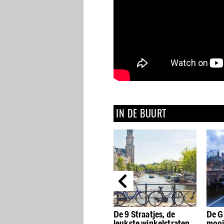
IN DE BUURT
De beste Dutch Design
De 9 Straatjes, de
De G
winkels van
leukste winkelstraten
mooi