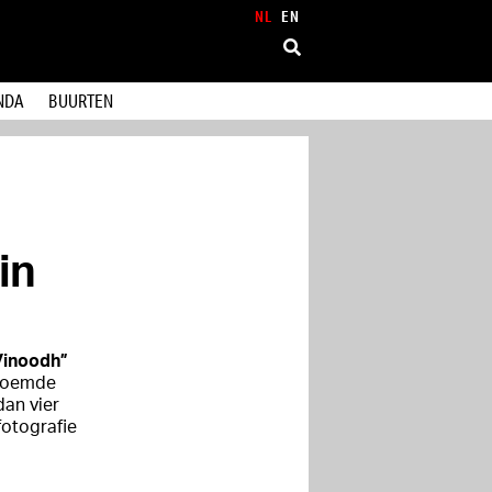
NL
EN
NDA
BUURTEN
in
Vinoodh”
eroemde
an vier
fotografie