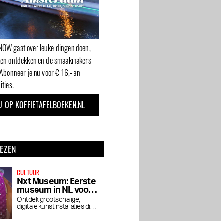
OW gaat over leuke dingen doen,
ken ontdekken en de smaakmakers
 Abonneer je nu voor € 16,- en
ities.
U OP KOFFIETAFELBOEKEN.NL
LEZEN
CULTUUR
Nxt Museum: Eerste
museum in NL voor
nieuwe mediakunst
Ontdek grootschalige,
digitale kunstinstallaties die
je blik verruimen