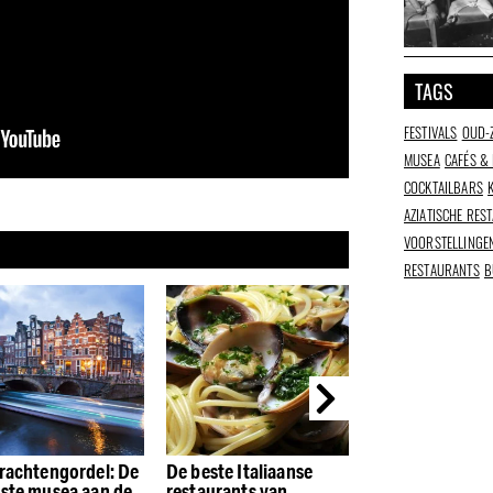
TAGS
FESTIVALS
OUD-
MUSEA
CAFÉS &
COCKTAILBARS
AZIATISCHE RES
VOORSTELLINGE
RESTAURANTS
B
rachtengordel: De
De beste Italiaanse
De beste restau
ste musea aan de
restaurants van
de Houthavens