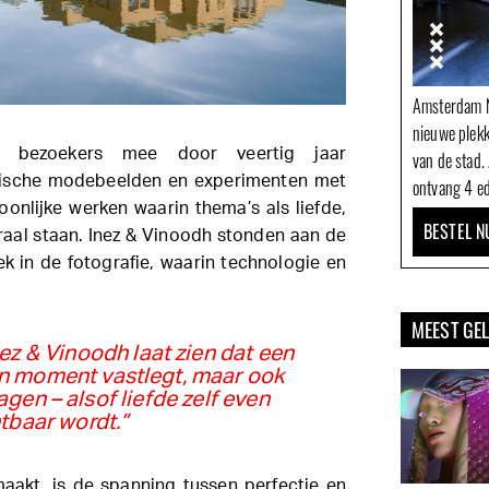
Amsterdam N
nieuwe plek
t bezoekers mee door veertig jaar
van de stad.
nische modebeelden en experimenten met
ontvang 4 ed
oonlijke werken waarin thema’s als liefde,
BESTEL N
traal staan. Inez & Vinoodh stonden aan de
k in de fotografie, waarin technologie en
MEEST GE
nez & Vinoodh laat zien dat een
en moment vastlegt, maar ook
gen – alsof liefde zelf even
tbaar wordt.”
aakt, is de spanning tussen perfectie en