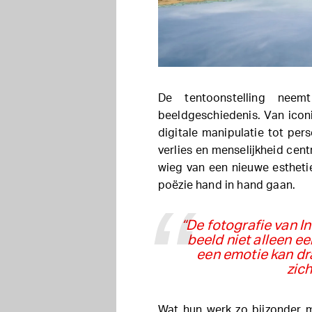
De tentoonstelling neem
beeldgeschiedenis. Van ico
digitale manipulatie tot pers
verlies en menselijkheid cen
wieg van een nieuwe esthetie
poëzie hand in hand gaan.
“De fotografie van I
beeld niet alleen e
een emotie kan dra
zich
Wat hun werk zo bijzonder m