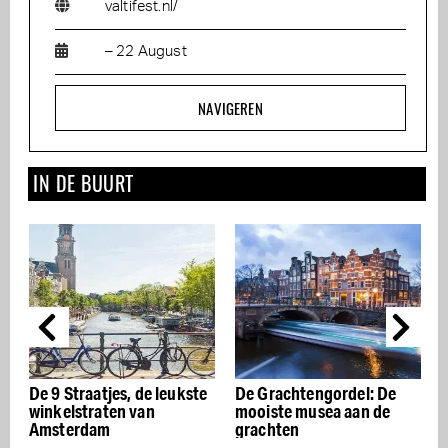
valtifest.nl/
– 22 August
NAVIGEREN
IN DE BUURT
e
De Grachtengordel: De
De beste Italiaanse
mooiste musea aan de
restaurants van
grachten
Amsterdam – Buon
appetito