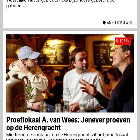
Westelijke Havengebieden iets bijzonders geboren: de
gabber....
AMSTERDAM WEST
UITGAAN
Proeflokaal A. van Wees: Jenever proeven
op de Herengracht
Midden in de Jordaan, op de Herengracht, zit het proeflokaal