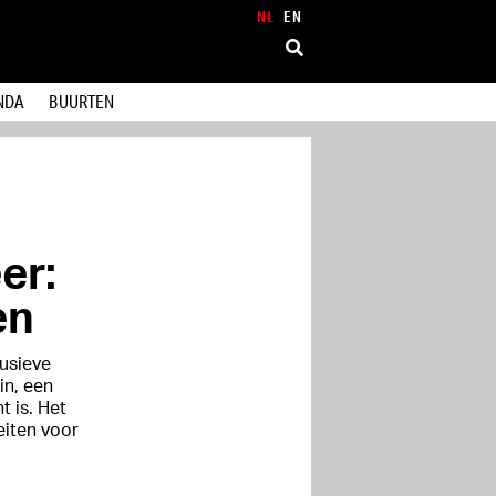
NL
EN
NDA
BUURTEN
er:
en
lusieve
in, een
 is. Het
eiten voor