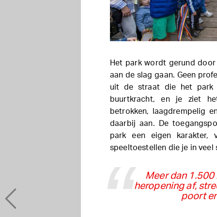
Het park wordt gerund door a
aan de slag gaan. Geen prof
uit de straat die het par
buurtkracht, en je ziet h
betrokken, laagdrempelig en 
daarbij aan. De toegangspo
park een eigen karakter, 
speeltoestellen die je in vee
Meer dan 1.500
heropening af, stre
poort en