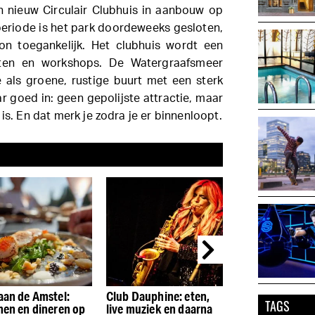
 nieuw Circulair Clubhuis in aanbouw op
periode is het park doordeweeks gesloten,
n toegankelijk. Het clubhuis wordt een
eiten en workshops. De Watergraafsmeer
e als groene, rustige buurt met een sterk
r goed in: geen gepolijste attractie, maar
is. En dat merk je zodra je er binnenloopt.
aan de Amstel:
Club Dauphine: eten,
EAST de nieuw
TAGS
hen en dineren op
live muziek en daarna
huiskamer van 