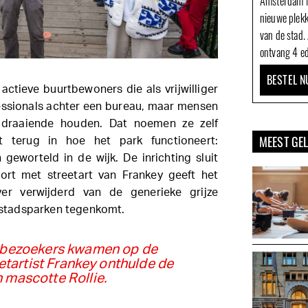
Amsterdam N
nieuwe plek
van de stad.
ontvang 4 ed
BESTEL N
ctieve buurtbewoners die als vrijwilliger
essionals achter een bureau, maar mensen
k draaiende houden. Dat noemen ze zelf
MEEST GE
et terug in hoe het park functioneert:
geworteld in de wijk. De inrichting sluit
ort met streetart van Frankey geeft het
ver verwijderd van de generieke grijze
l stadsparken tegenkomt.
 bezoekers kwamen op de
etartist Frankey onthulde de
 mascotte Rollie.