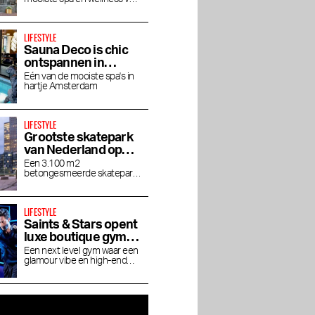
in luxe
Amsterdam
LIFESTYLE
Sauna Deco is chic
ontspannen in
Parijse allure
Één van de mooiste spa's in
hartje Amsterdam
LIFESTYLE
Grootste skatepark
van Nederland op
Zeeburgereiland
Een 3.100 m2
betongesmeerde skatepark
voor skateboarders,
BMX'ers en inline-skaters
LIFESTYLE
Saints & Stars opent
luxe boutique gym in
Oud-Zuid
Een next level gym waar een
glamour vibe en high-end
experience samenkomt
e
Rooftop bar GAPP is de
Vergulden Eenhoorn:
Hotel
groene ontsnapping
Stadsoase van rust en