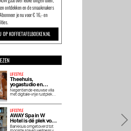
OW gaat over leuke dingen doen,
ken ontdekken en de smaakmakers
 Abonneer je nu voor € 16,- en
ities.
U OP KOFFIETAFELBOEKEN.NL
LEZEN
LIFESTYLE
Theehuis,
yogastudio en
wellness De Roos in
Negentiende-eeuwse villa
met digitale-vrije rustplek
Vondelpark
voor yoga, pilates, lezingen
en vegetarisch theehuis
LIFESTYLE
AWAY Spa in W
Hotel is dé plek voor
een middag baden
Bankkluis omgetoverd tot
mooiste spa en wellness van