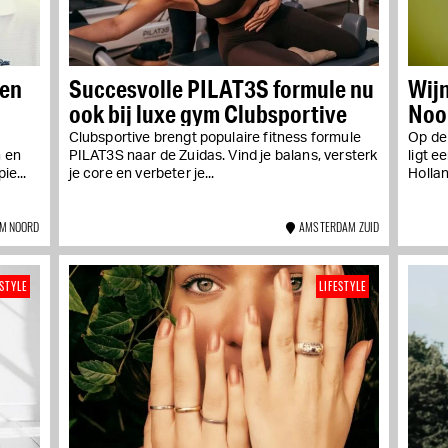
een
Succesvolle PILAT3S formule nu
Wij
ook bij luxe gym Clubsportive
Noo
ran
Clubsportive brengt populaire fitness formule
Op de
n en
PILAT3S naar de Zuidas. Vind je balans, versterk
ligt 
ie...
je core en verbeter je...
Hollan
M NOORD
AMSTERDAM ZUID
ESTYLE
LIFESTYLE