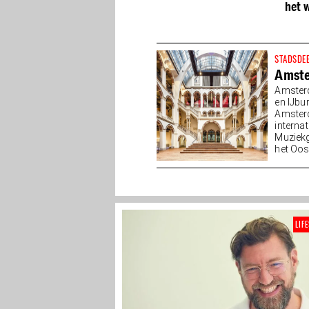
op z’n best
het 
STADSDE
Amst
Amsterd
en IJbu
Amsterd
interna
Muziekg
het Oos
van...
LIF