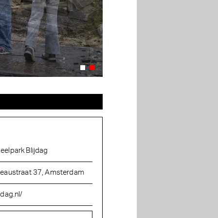
eelpark Blijdag
zeaustraat 37, Amsterdam
jdag.nl/