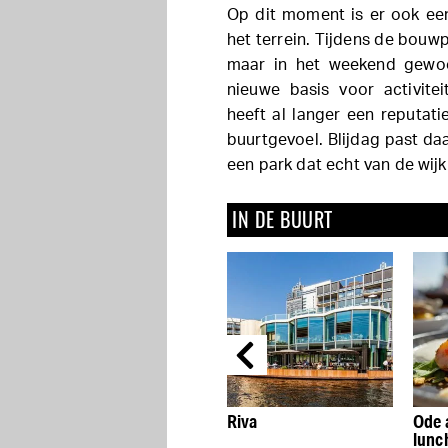
Op dit moment is er ook een
het terrein. Tijdens de bouw
maar in het weekend gewoo
nieuwe basis voor activit
heeft al langer een reputati
buurtgevoel. Blijdag past daa
een park dat echt van de wijk 
IN DE BUURT
we
Persijn Dutch Eatery is
Riva
Ode 
ian
de Nederlandse keuken
lunc