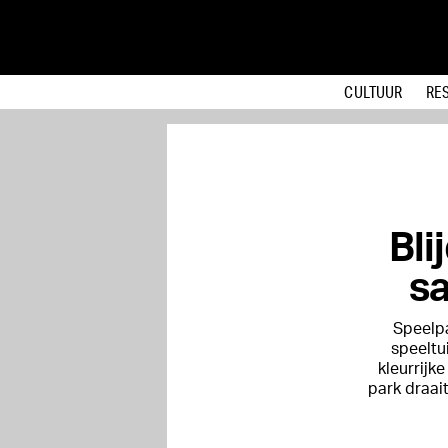
CULTUUR
RE
Bli
s
Speelpa
speeltu
kleurrijk
park draait