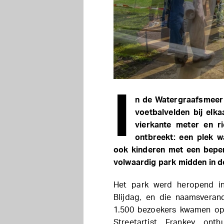
I
n de Watergraafsmeer l
voetbalvelden bij elka
vierkante meter en r
ontbreekt: een plek w
ook kinderen met een bepe
volwaardig park midden in d
Het park werd heropend i
Blijdag, en die naamsvera
1.500 bezoekers kwamen op
Streetartist Frankey ont