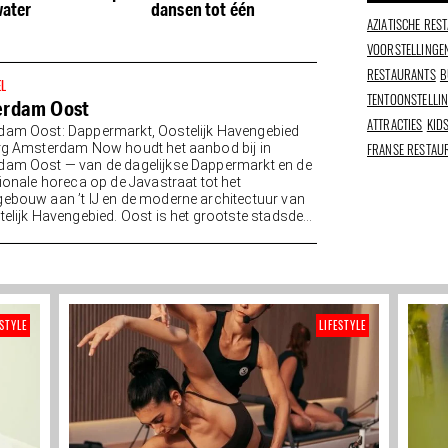
water
dansen tot één
Casa
AZIATISCHE RES
VOORSTELLINGE
RESTAURANTS
B
EL
TENTOONSTELLI
erdam Oost
ATTRACTIES
KID
am Oost: Dappermarkt, Oostelijk Havengebied
FRANSE RESTAU
rg Amsterdam Now houdt het aanbod bij in
am Oost — van de dagelijkse Dappermarkt en de
tionale horeca op de Javastraat tot het
ebouw aan ’t IJ en de moderne architectuur van
telijk Havengebied. Oost is het grootste stadsdeel
ESTYLE
LIFESTYLE