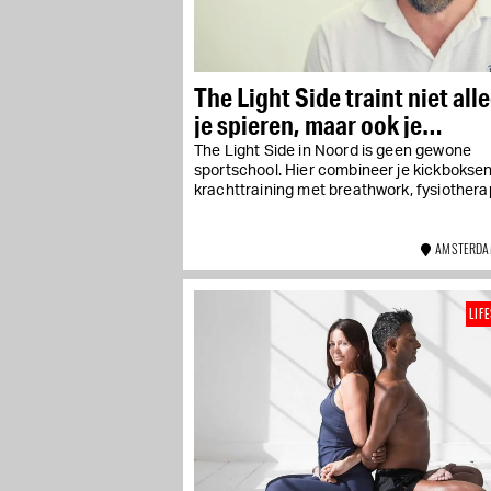
The Light Side traint niet all
je spieren, maar ook je
zenuwstelsel
The Light Side in Noord is geen gewone
sportschool. Hier combineer je kickbokse
krachttraining met breathwork, fysiotherap
AMSTERDA
LIF