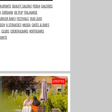
boven Oost
gezelligheid
TAURANTS
BEAUTY SALONS
PODIA
GALERIES
N
JORDAAN
DE PIJP
ITALIAANSE
URGER BARS
FESTIVALS
OUD-ZUID
NGEN
9 STRAATJES
MUSEA
CAFÉS & BARS
S
CLUBS
COCKTAILBARS
KOFFIEBARS
RANTS
LIFESTYLE