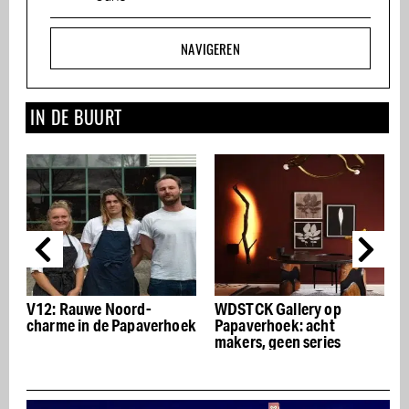
NAVIGEREN
IN DE BUURT
WDSTCK Gallery op
Café Soleil, mediterrane
ek
Papaverhoek: acht
bistro, buurtkroeg en
makers, geen series
terras in Noord