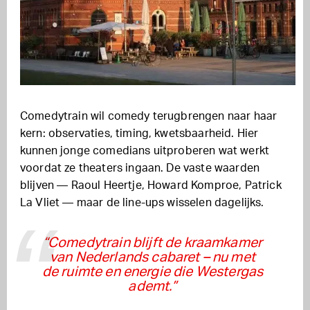
Comedytrain wil comedy terugbrengen naar haar
kern: observaties, timing, kwetsbaarheid. Hier
kunnen jonge comedians uitproberen wat werkt
voordat ze theaters ingaan. De vaste waarden
blijven — Raoul Heertje, Howard Komproe, Patrick
La Vliet — maar de line-ups wisselen dagelijks.
“Comedytrain blijft de kraamkamer
van Nederlands cabaret – nu met
de ruimte en energie die Westergas
ademt.”