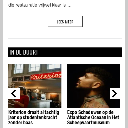
die restauratie vrijwel klaar is, …
LEES MEER
IN DE BUURT
g
Expo Schaduwen op de
Het Scheepvaartmuseum
G
Atlantische Oceaan in Het
brengt het
Scheepvaartmuseum
zeevaartverleden naar
onze tijd