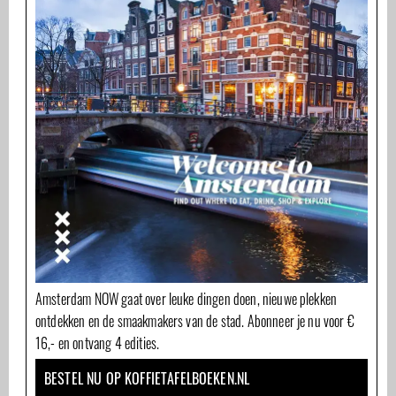
Amsterdam NOW gaat over leuke dingen doen, nieuwe plekken
ontdekken en de smaakmakers van de stad. Abonneer je nu voor €
16,- en ontvang 4 edities.
BESTEL NU OP KOFFIETAFELBOEKEN.NL