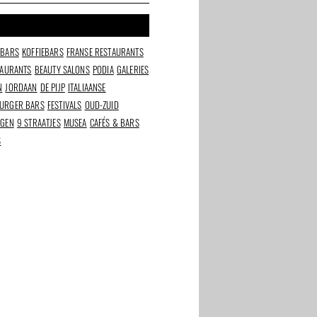
LBARS
KOFFIEBARS
FRANSE RESTAURANTS
TAURANTS
BEAUTY SALONS
PODIA
GALERIES
N
JORDAAN
DE PIJP
ITALIAANSE
URGER BARS
FESTIVALS
OUD-ZUID
NGEN
9 STRAATJES
MUSEA
CAFÉS & BARS
S