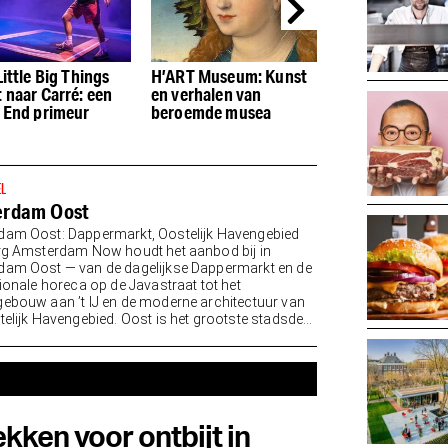
ittle Big Things
H’ART Museum: Kunst
Tentoonstellin
 naar Carré: een
en verhalen van
Abracadabra on
 End primeur
beroemde musea
de Joodse roots
podiummagie
EL
erdam Oost
am Oost: Dappermarkt, Oostelijk Havengebied
rg Amsterdam Now houdt het aanbod bij in
am Oost — van de dagelijkse Dappermarkt en de
tionale horeca op de Javastraat tot het
ebouw aan ’t IJ en de moderne architectuur van
telijk Havengebied. Oost is het grootste stadsdeel
kken voor ontbijt in