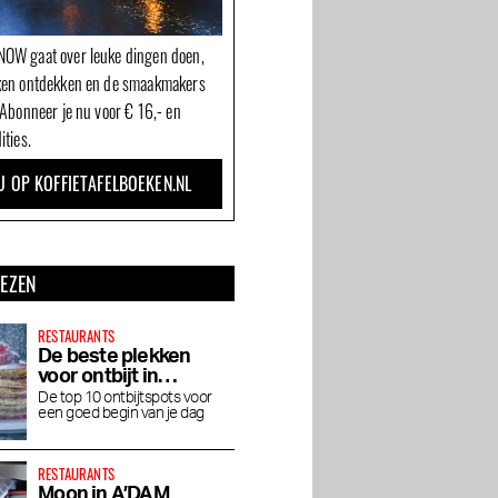
OW gaat over leuke dingen doen,
ken ontdekken en de smaakmakers
 Abonneer je nu voor € 16,- en
ities.
U OP KOFFIETAFELBOEKEN.NL
LEZEN
RESTAURANTS
De beste plekken
voor ontbijt in
Amsterdam
De top 10 ontbijtspots voor
een goed begin van je dag
RESTAURANTS
Moon in A’DAM