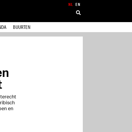
NL
EN
NDA
BUURTEN
en
t
 terecht
ribisch
pen en