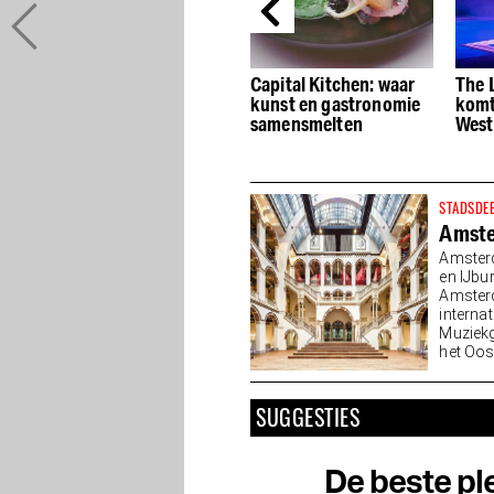
Onttrek jezelf aan de
Capital Kitchen: waar
The L
drukte met een brunch
kunst en gastronomie
komt
bij Dignita Hoftuin
samensmelten
West
STADSDE
Amst
Amsterd
en IJbu
Amsterd
interna
Muziekg
het Oos
van...
SUGGESTIES
De beste ple