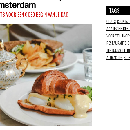
msterdam
TAGS
OTS VOOR EEN GOED BEGIN VAN JE DAG
CLUBS
COCKTAI
AZIATISCHE RES
VOORSTELLINGE
RESTAURANTS
B
TENTOONSTELLI
ATTRACTIES
KID