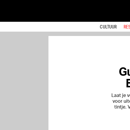
CULTUUR
RE
Gu
Laat je 
voor ui
tintje.