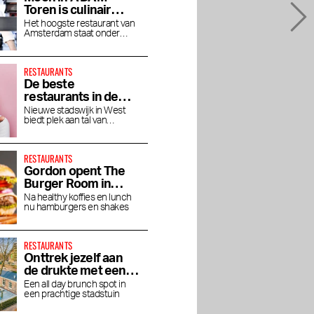
Toren is culinair
genieten op grote
Het hoogste restaurant van
Amsterdam staat onder
hoogte
leiding van chef Jaimie van
g
Joods Museum belicht
Judy Chicago:
Heije
thult
de Joodse cultuur,
Revelations in het
RESTAURANTS
 van de
religie en geschiedenis
Joods Museum
De beste
restaurants in de
Houthavens
Nieuwe stadswijk in West
biedt plek aan tal van
toprestaurants en bars
RESTAURANTS
Gordon opent The
Burger Room in
Museumkwartier
Na healthy koffies en lunch
nu hamburgers en shakes
RESTAURANTS
Onttrek jezelf aan
de drukte met een
brunch bij Dignita
Een all day brunch spot in
een prachtige stadstuin
Hoftuin