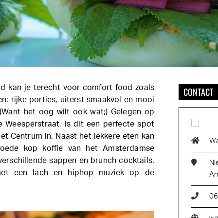
od kan je terecht voor comfort food zoals
CONTACT
n: rijke porties, uiterst smaakvol en mooi
(Want het oog wilt ook wat;) Gelegen op
 Weesperstraat, is dit een perfecte spot
t Centrum in. Naast het lekkere eten kan
Wa
goede kop koffie van het Amsterdamse
verschillende sappen en brunch cocktails.
Ni
met een lach en hiphop muziek op de
Am
0