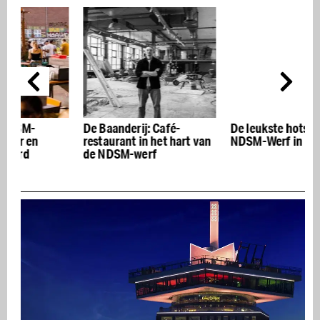
De Baanderij: Café-
De leukste hotspots op de
C
restaurant in het hart van
NDSM-Werf in Noord
de NDSM-werf