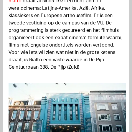
Rialto
draait al sinds 1921 en richt zich op
wereldcinema: Latijns-Amerika, Azië, Afrika,
klassiekers en Europese arthousefilm. Er is een
tweede vestiging op de campus van de VU. De
programmering is sterk gecureerd en het filmhuis
organiseert ook een ‘expat cinema’-formule waarbij
films met Engelse ondertitels worden vertoond.
Voor wie iets wil zien wat niet in de grote ketens
draait, is Rialto een vaste waarde in De Pijp. —
Ceintuurbaan 338, De Pijp (Zuid)