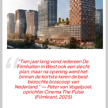
“Tien jaar lang vond iedereen De
Filmhallen in West ook een slecht
plan, maar na opening werd het
binnen de kortste keren de best
bezochte bioscoop van
Nederland.”
— Peter van Vogelpoel,
oprichter Cinema The Pulse
(Filmkrant, 2025)