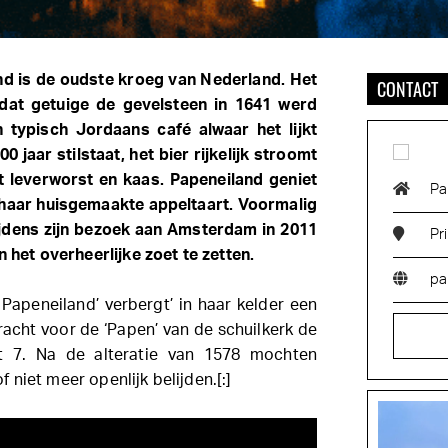
and is de oudste kroeg van Nederland. Het
CONTACT
dat getuige de gevelsteen in 1641 werd
 typisch Jordaans café alwaar het lijkt
100 jaar stilstaat, het bier rijkelijk stroomt
 leverworst en kaas. Papeneiland geniet
Pa
haar huisgemaakte appeltaart. Voormalig
 tijdens zijn bezoek aan Amsterdam in 2011
Pr
n het overheerlijke zoet te zetten.
pa
Papeneiland’ verbergt’ in haar kelder een
acht voor de ‘Papen’ van de schuilkerk de
t 7. Na de alteratie van 1578 mochten
niet meer openlijk belijden.[:]