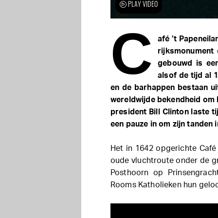
PLAY VIDEO
C
afé ’t Papeneil
rijksmonument 
gebouwd is een
alsof de tijd al 
en de barhappen bestaan uit
wereldwijde bekendheid om 
president Bill Clinton laste
een pauze in om zijn tanden i
Het in 1642 opgerichte Café 
oude vluchtroute onder de gr
Posthoorn op Prinsengrach
Rooms Katholieken hun geloof 