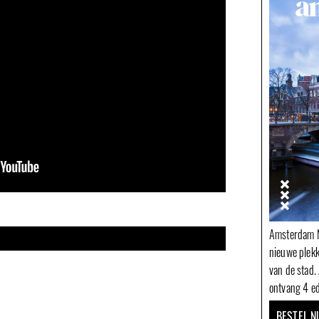
Amsterdam N
nieuwe plek
van de stad.
ontvang 4 ed
BESTEL N