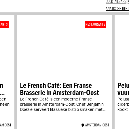
COCKTAILBARS
AZIATISCHE RES
RANTS
RESTAURANTS
an
Le French Café: Een Franse
Pelu
Brasserie in Amsterdam-Oost
vuur
 een
Le French Café is een moderne Franse
Pelusa
orheen
brasserie in Amsterdam-Oost. Chef Benjamin
cider
Doezie serveert klassieke bistro smaken met...
kookt h
AM OOST
AMSTERDAM OOST