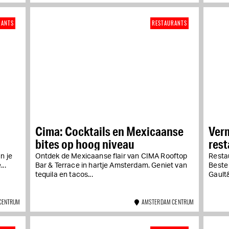
RANTS
RESTAURANTS
Cima: Cocktails en Mexicaanse
Verm
bites op hoog niveau
rest
n je
Ontdek de Mexicaanse flair van CIMA Rooftop
Resta
..
Bar & Terrace in hartje Amsterdam. Geniet van
Beste 
tequila en tacos...
Gault&
CENTRUM
AMSTERDAM CENTRUM