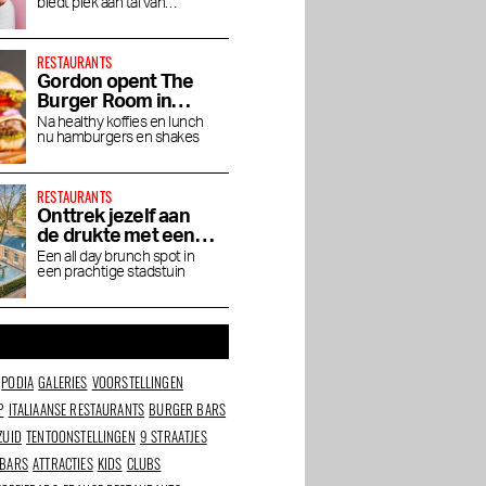
biedt plek aan tal van
toprestaurants en bars
RESTAURANTS
Gordon opent The
Burger Room in
Museumkwartier
Na healthy koffies en lunch
nu hamburgers en shakes
RESTAURANTS
Onttrek jezelf aan
de drukte met een
brunch bij Dignita
Een all day brunch spot in
een prachtige stadstuin
Hoftuin
PODIA
GALERIES
VOORSTELLINGEN
P
ITALIAANSE RESTAURANTS
BURGER BARS
ZUID
TENTOONSTELLINGEN
9 STRAATJES
 BARS
ATTRACTIES
KIDS
CLUBS