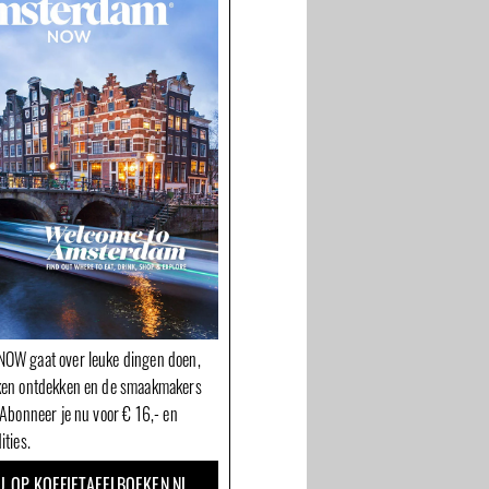
OW gaat over leuke dingen doen,
ken ontdekken en de smaakmakers
 Abonneer je nu voor € 16,- en
ities.
U OP KOFFIETAFELBOEKEN.NL