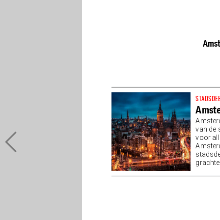
Amst
STADSDE
Amst
Amsterd
van de 
voor all
Amster
stadsde
grachten