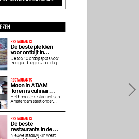
LEZEN
RESTAURANTS
De beste plekken
voor ontbijt in
Amsterdam
De top 10 ontbijtspots voor
een goed begin van je dag
RESTAURANTS
Moon in A’DAM
Toren is culinair
genieten op grote
Het hoogste restaurant van
Amsterdam staat onder
hoogte
leiding van chef Jaimie van
Heije
RESTAURANTS
De beste
restaurants in de
Houthavens
Nieuwe stadswijk in West