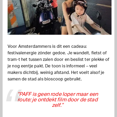
Voor Amsterdammers is dit een cadeau:
festivalenergie zónder gedoe. Je wandelt, fietst of
tram-t het tussen zalen door en beslist ter plekke of
je nog eentje pakt. De toon is informeel – veel
makers dichtbij, weinig afstand. Het voelt alsof je
samen de stad als bioscoop gebruikt.
“PAFF is geen rode loper maar een
route: je ontdekt film door de stad
zelf.”