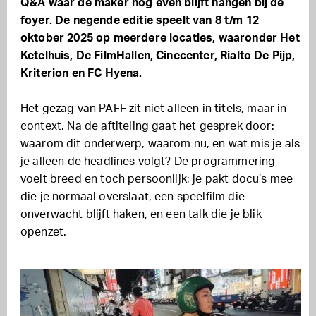
Q&A waar de maker nog even blijft hangen bij de
foyer. De negende editie speelt van 8 t/m 12
oktober 2025 op meerdere locaties, waaronder Het
Ketelhuis, De FilmHallen, Cinecenter, Rialto De Pijp,
Kriterion en FC Hyena.
Het gezag van PAFF zit niet alleen in titels, maar in
context. Na de aftiteling gaat het gesprek door:
waarom dit onderwerp, waarom nu, en wat mis je als
je alleen de headlines volgt? De programmering
voelt breed en toch persoonlijk; je pakt docu’s mee
die je normaal overslaat, een speelfilm die
onverwacht blijft haken, en een talk die je blik
openzet.